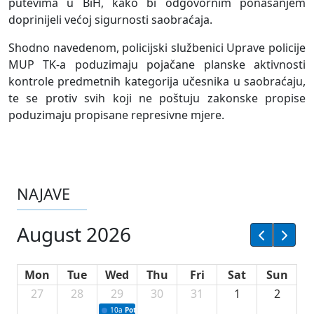
putevima u BiH, kako bi odgovornim ponašanjem
doprinijeli većoj sigurnosti saobraćaja.
Shodno navedenom, policijski službenici Uprave policije
MUP TK-a poduzimaju pojačane planske aktivnosti
kontrole predmetnih kategorija učesnika u saobraćaju,
te se protiv svih koji ne poštuju zakonske propise
poduzimaju propisane represivne mjere.
NAJAVE
August 2026
Mon
Tue
Wed
Thu
Fri
Sat
Sun
27
28
29
30
31
1
2
10a
Potpisivanje ugovora sa neprofitnim organizacijama