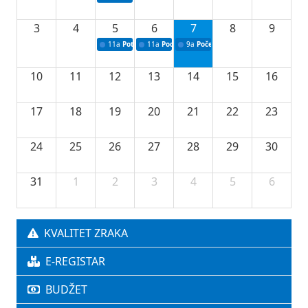
3
4
5
6
7
8
9
11a
Potpisivanje ugovora o stipendijama za srednjoškolce
11a
Podrška razvoju vodne infrastrukture u Tu
9a
Početak izgradnje nove fiskultur
10
11
12
13
14
15
16
17
18
19
20
21
22
23
24
25
26
27
28
29
30
31
1
2
3
4
5
6
KVALITET ZRAKA
E-REGISTAR
BUDŽET