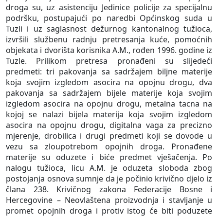
droga su, uz asistenciju Jedinice policije za specijalnu
podršku, postupajući po naredbi Općinskog suda u
Tuzli i uz saglasnost dežurnog kantonalnog tužioca,
izvršili službenu radnju pretresanja kuće, pomoćnih
objekata i dvorišta korisnika A.M., rođen 1996. godine iz
Tuzle. Prilikom pretresa pronađeni su slijedeći
predmeti: tri pakovanja sa sadržajem biljne materije
koja svojim izgledom asocira na opojnu drogu, dva
pakovanja sa sadržajem bijele materije koja svojim
izgledom asocira na opojnu drogu, metalna tacna na
kojoj se nalazi bijela materija koja svojim izgledom
asocira na opojnu drogu, digitalna vaga za precizno
mjerenje, drobilica i drugi predmeti koji se dovode u
vezu sa zloupotrebom opojnih droga. Pronađene
materije su oduzete i biće predmet vješačenja. Po
nalogu tužioca, licu A.M. je oduzeta sloboda zbog
postojanja osnova sumnje da je počinio krivično djelo iz
člana 238. Krivičnog zakona Federacije Bosne i
Hercegovine – Neovlaštena proizvodnja i stavljanje u
promet opojnih droga i protiv istog će biti poduzete