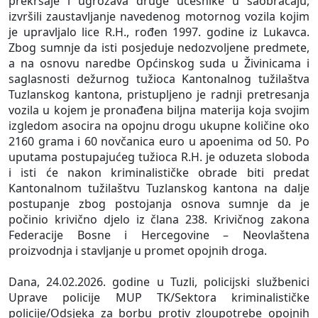
prekršaje i ugrožava druge učesnike u saobraćaju,
izvršili zaustavljanje navedenog motornog vozila kojim
je upravljalo lice R.H., rođen 1997. godine iz Lukavca.
Zbog sumnje da isti posjeduje nedozvoljene predmete,
a na osnovu naredbe Općinskog suda u Živinicama i
saglasnosti dežurnog tužioca Kantonalnog tužilaštva
Tuzlanskog kantona, pristupljeno je radnji pretresanja
vozila u kojem je pronađena biljna materija koja svojim
izgledom asocira na opojnu drogu ukupne količine oko
2160 grama i 60 novčanica euro u apoenima od 50. Po
uputama postupajućeg tužioca R.H. je oduzeta sloboda
i isti će nakon kriminalističke obrade biti predat
Kantonalnom tužilaštvu Tuzlanskog kantona na dalje
postupanje zbog postojanja osnova sumnje da je
počinio krivično djelo iz člana 238. Krivičnog zakona
Federacije Bosne i Hercegovine – Neovlaštena
proizvodnja i stavljanje u promet opojnih droga.
Dana, 24.02.2026. godine u Tuzli, policijski službenici
Uprave policije MUP TK/Sektora kriminalističke
policije/Odsjeka za borbu protiv zloupotrebe opojnih