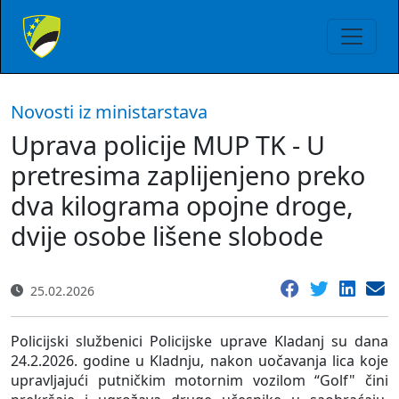
Novosti iz ministarstava
Uprava policije MUP TK - U
pretresima zaplijenjeno preko
dva kilograma opojne droge,
dvije osobe lišene slobode
25.02.2026
Policijski službenici Policijske uprave Kladanj su dana
24.2.2026. godine u Kladnju, nakon uočavanja lica koje
upravljajući putničkim motornim vozilom “Golf" čini