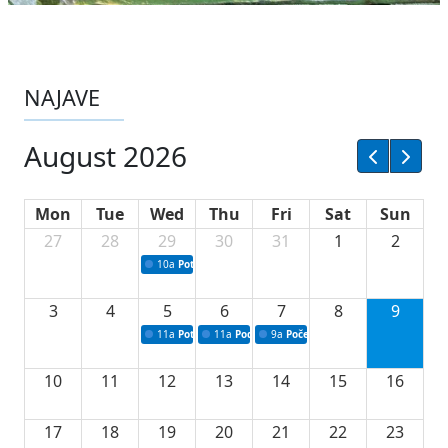
NAJAVE
August 2026
Mon
Tue
Wed
Thu
Fri
Sat
Sun
27
28
29
30
31
1
2
10a
Potpisivanje ugovora sa neprofitnim organizacijama
3
4
5
6
7
8
9
11a
Potpisivanje ugovora o stipendijama za srednjoškolce
11a
Podrška razvoju vodne infrastrukture u Tu
9a
Početak izgradnje nove fiskultur
10
11
12
13
14
15
16
17
18
19
20
21
22
23