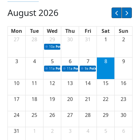
August 2026
Mon
Tue
Wed
Thu
Fri
Sat
Sun
27
28
29
30
31
1
2
10a
Potpisivanje ugovora sa neprofitnim organizacijama
3
4
5
6
7
8
9
11a
Potpisivanje ugovora o stipendijama za srednjoškolce
11a
Podrška razvoju vodne infrastrukture u Tu
9a
Početak izgradnje nove fiskultur
10
11
12
13
14
15
16
17
18
19
20
21
22
23
24
25
26
27
28
29
30
31
1
2
3
4
5
6