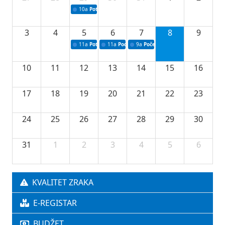
10a
Potpisivanje ugovora sa neprofitnim organizacijama
3
4
5
6
7
8
9
11a
Potpisivanje ugovora o stipendijama za srednjoškolce
11a
Podrška razvoju vodne infrastrukture u Tu
9a
Početak izgradnje nove fiskultur
10
11
12
13
14
15
16
17
18
19
20
21
22
23
24
25
26
27
28
29
30
31
1
2
3
4
5
6
KVALITET ZRAKA
E-REGISTAR
BUDŽET