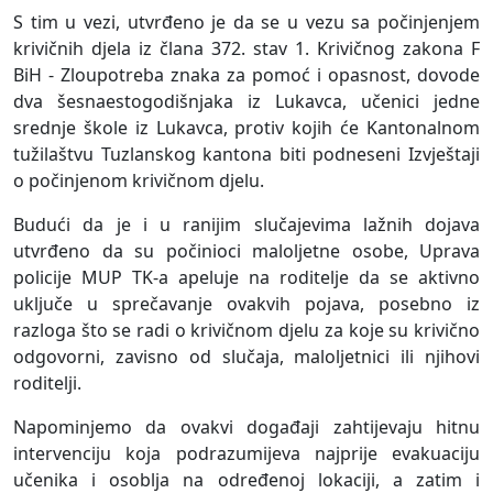
S tim u vezi, utvrđeno je da se u vezu sa počinjenjem
krivičnih djela iz člana 372. stav 1. Krivičnog zakona F
BiH - Zloupotreba znaka za pomoć i opasnost, dovode
dva šesnaestogodišnjaka iz Lukavca, učenici jedne
srednje škole iz Lukavca, protiv kojih će Kantonalnom
tužilaštvu Tuzlanskog kantona biti podneseni Izvještaji
o počinjenom krivičnom djelu.
Budući da je i u ranijim slučajevima lažnih dojava
utvrđeno da su počinioci maloljetne osobe, Uprava
policije MUP TK-a apeluje na roditelje da se aktivno
uključe u sprečavanje ovakvih pojava, posebno iz
razloga što se radi o krivičnom djelu za koje su krivično
odgovorni, zavisno od slučaja, maloljetnici ili njihovi
roditelji.
Napominjemo da ovakvi događaji zahtijevaju hitnu
intervenciju koja podrazumijeva najprije evakuaciju
učenika i osoblja na određenoj lokaciji, a zatim i