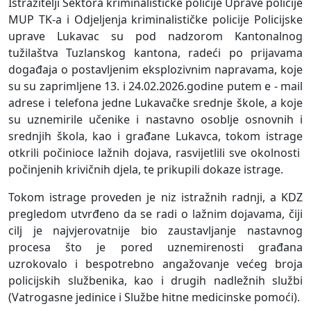
Istražitelji Sektora kriminalističke policije Uprave policije
MUP TK-a i Odjeljenja kriminalističke policije Policijske
uprave Lukavac su pod nadzorom Kantonalnog
tužilaštva Tuzlanskog kantona, radeći po prijavama
događaja o postavljenim eksplozivnim napravama, koje
su su zaprimljene 13. i 24.02.2026.godine putem e - mail
adrese i telefona jedne Lukavačke srednje škole, a koje
su uznemirile učenike i nastavno osoblje osnovnih i
srednjih škola, kao i građane Lukavca, tokom istrage
otkrili počinioce lažnih dojava, rasvijetlili sve okolnosti
počinjenih krivičnih djela, te prikupili dokaze istrage.
Tokom istrage proveden je niz istražnih radnji, a
KDZ
pregledom utvrđeno da se radi o lažnim dojavama, čiji
cilj je najvjerovatnije bio zaustavljanje nastavnog
procesa što je pored uznemirenosti građana
uzrokovalo i bespotrebno angažovanje većeg broja
policijskih službenika, kao i drugih nadležnih službi
(Vatrogasne jedinice i Službe hitne medicinske pomoći).