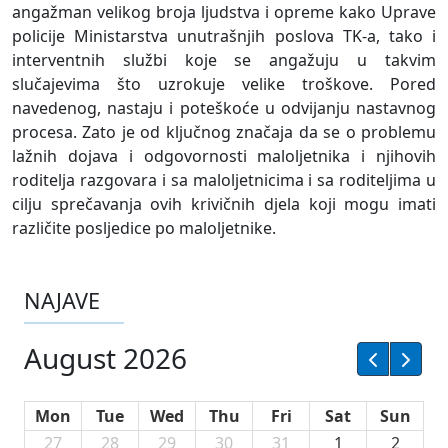
angažman velikog broja ljudstva i opreme kako Uprave
policije Ministarstva unutrašnjih poslova TK-a, tako i
interventnih službi koje se angažuju u takvim
slučajevima što uzrokuje velike troškove. Pored
navedenog, nastaju i poteškoće u odvijanju nastavnog
procesa. Zato je od ključnog značaja da se o problemu
lažnih dojava i odgovornosti maloljetnika i njihovih
roditelja razgovara i sa maloljetnicima i sa roditeljima u
cilju sprečavanja ovih krivičnih djela koji mogu imati
različite posljedice po maloljetnike.
NAJAVE
August 2026
Mon
Tue
Wed
Thu
Fri
Sat
Sun
27
28
29
30
31
1
2