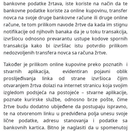
bankovne podatke žrtava, iste koriste na način da te
bankovne podatke koriste za online kupovinu, transfer
novca na svoje druge bankovne račune ili druge online
račune, te tom prilikom navode žrtve da kada im stignu
notifikacije od njihovih banaka da je u toku transakcija,
izvršiocu odnosno prevarantu ustupe kodove spornih
transakcija kako bi izvršilac istu potvrdio prilikom
nedozvoljenih transfera novca sa računa žrtve.
Također je prilikom online kupovine preko poznatih i
stvarnih aplikacija, evidentiran pojavni oblik
proslijeđivanja linka od strane izvršioca čijim
otvaranjem žrtva dolazi na internet stranicu koja svojim
izgledom podsjeća na postojeće – stvarne aplikacije,
poznate kurirske službe, odnosno brze pošte, čime
žrtve budu dodatno ubijeđene da postupaju ispravno,
te na otvorenom linku u predviđena polja unesu svoje
lične podatke, adresu stanovanja i podatke sa
bankovnih kartica. Bitno je naglasiti da u spomenutoj