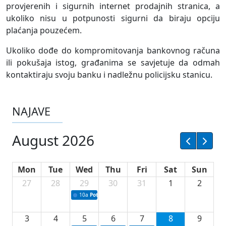
provjerenih i sigurnih internet prodajnih stranica, a
ukoliko nisu u potpunosti sigurni da biraju opciju
plaćanja pouzećem.
Ukoliko dođe do kompromitovanja bankovnog računa
ili pokušaja istog, građanima se savjetuje da odmah
kontaktiraju svoju banku i nadležnu policijsku stanicu.
NAJAVE
August 2026
Mon
Tue
Wed
Thu
Fri
Sat
Sun
27
28
29
30
31
1
2
10a
Potpisivanje ugovora sa neprofitnim organizacijama
3
4
5
6
7
8
9