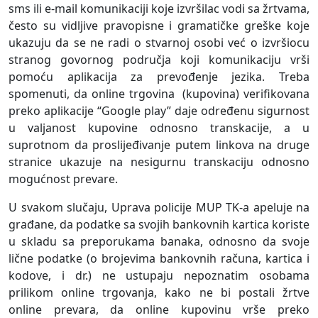
sms ili e-mail komunikaciji koje izvršilac vodi sa žrtvama,
često su vidljive pravopisne i gramatičke greške koje
ukazuju da se ne radi o stvarnoj osobi već o izvršiocu
stranog govornog područja koji komunikaciju vrši
pomoću aplikacija za prevođenje jezika. Treba
spomenuti, da online trgovina (kupovina) verifikovana
preko aplikacije “Google play” daje određenu sigurnost
u valjanost kupovine odnosno transkacije, a u
suprotnom da proslijeđivanje putem linkova na druge
stranice ukazuje na nesigurnu transkaciju odnosno
mogućnost prevare.
U svakom slučaju, Uprava policije MUP TK-a apeluje na
građane, da podatke sa svojih bankovnih kartica koriste
u skladu sa preporukama banaka, odnosno da svoje
lične podatke (o brojevima bankovnih računa, kartica i
kodove, i dr.) ne ustupaju nepoznatim osobama
prilikom online trgovanja, kako ne bi postali žrtve
online prevara, da online kupovinu vrše preko