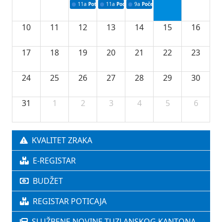
11a
Potpisivanje ugovora o stipendijama za srednjoškolce
11a
Podrška razvoju vodne infrastrukture u Tu
9a
Početak izgradnje nove fiskultur
10
11
12
13
14
15
16
17
18
19
20
21
22
23
24
25
26
27
28
29
30
31
1
2
3
4
5
6
KVALITET ZRAKA
E-REGISTAR
BUDŽET
REGISTAR POTICAJA
SLUŽBENE NOVINE TUZLANSKOG KANTONA