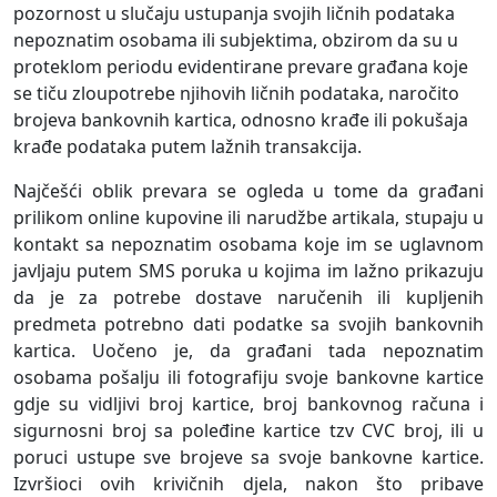
pozornost u slučaju ustupanja svojih ličnih podataka
nepoznatim osobama ili subjektima, obzirom da su u
proteklom periodu evidentirane prevare građana koje
se tiču zloupotrebe njihovih ličnih podataka, naročito
brojeva bankovnih kartica, odnosno krađe ili pokušaja
krađe podataka putem lažnih transakcija.
Najčešći oblik prevara se ogleda u tome da građani
prilikom online kupovine ili narudžbe artikala, stupaju u
kontakt sa nepoznatim osobama koje im se uglavnom
javljaju putem SMS poruka u kojima im lažno prikazuju
da je za potrebe dostave naručenih ili kupljenih
predmeta potrebno dati podatke sa svojih bankovnih
kartica. Uočeno je, da građani tada nepoznatim
osobama pošalju ili fotografiju svoje bankovne kartice
gdje su vidljivi broj kartice, broj bankovnog računa i
sigurnosni broj sa poleđine kartice tzv CVC broj, ili u
poruci ustupe sve brojeve sa svoje bankovne kartice.
Izvršioci ovih krivičnih djela, nakon što pribave