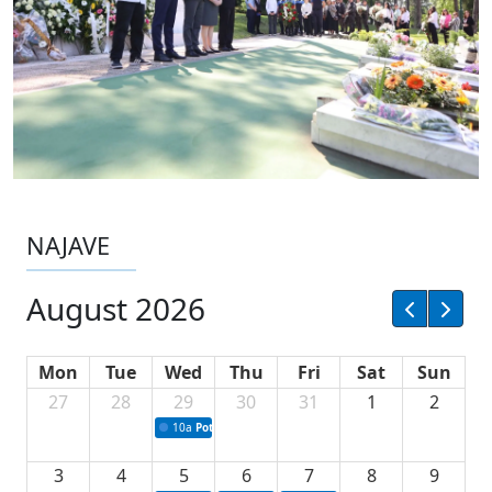
NAJAVE
August 2026
Mon
Tue
Wed
Thu
Fri
Sat
Sun
27
28
29
30
31
1
2
10a
Potpisivanje ugovora sa neprofitnim organizacijama
3
4
5
6
7
8
9