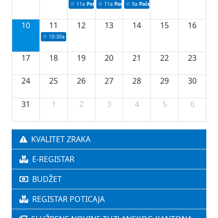
11a
Potpisivanje ugovora o stipendijama za srednjoškolce
11a
Podrška razvoju vodne infrastrukture u Tu
9a
Početak izgradnje nove fiskultur
10
11
12
13
14
15
16
10:30a
Press konferencija povodom 76.redovne sjednice Vlade TK
17
18
19
20
21
22
23
24
25
26
27
28
29
30
31
1
2
3
4
5
6
KVALITET ZRAKA
E-REGISTAR
BUDŽET
REGISTAR POTICAJA