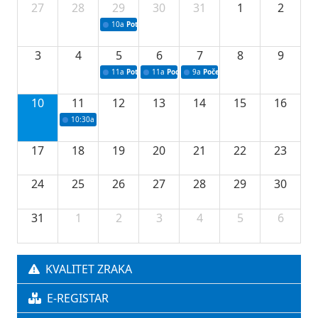
27
28
29
30
31
1
2
10a
Potpisivanje ugovora sa neprofitnim organizacijama
3
4
5
6
7
8
9
11a
Potpisivanje ugovora o stipendijama za srednjoškolce
11a
Podrška razvoju vodne infrastrukture u Tu
9a
Početak izgradnje nove fiskultur
10
11
12
13
14
15
16
10:30a
Press konferencija povodom 76.redovne sjednice Vlade TK
17
18
19
20
21
22
23
24
25
26
27
28
29
30
31
1
2
3
4
5
6
KVALITET ZRAKA
E-REGISTAR