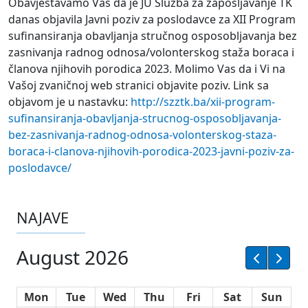
Obavještavamo Vas da je JU Služba za zapošljavanje TK
danas objavila Javni poziv za poslodavce za XII Program
sufinansiranja obavljanja stručnog osposobljavanja bez
zasnivanja radnog odnosa/volonterskog staža boraca i
članova njihovih porodica 2023. Molimo Vas da i Vi na
Vašoj zvaničnoj web stranici objavite poziv. Link sa
objavom je u nastavku:
http://szztk.ba/xii-program-
sufinansiranja-obavljanja-strucnog-osposobljavanja-
bez-zasnivanja-radnog-odnosa-volonterskog-staza-
boraca-i-clanova-njihovih-porodica-2023-javni-poziv-za-
poslodavce/
NAJAVE
August 2026
Mon
Tue
Wed
Thu
Fri
Sat
Sun