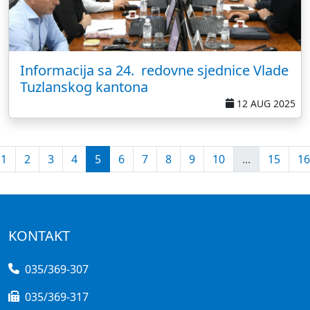
Informacija sa 24. redovne sjednice Vlade
Tuzlanskog kantona
12 AUG 2025
1
2
3
4
5
6
7
8
9
10
...
15
16
KONTAKT
035/369-307
035/369-317