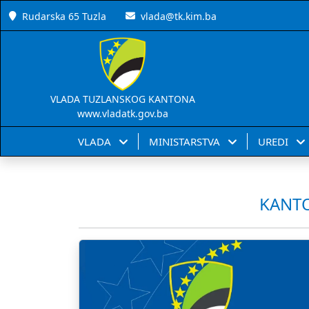
Rudarska 65 Tuzla
vlada@tk.kim.ba
VLADA TUZLANSKOG KANTONA
www.vladatk.gov.ba
VLADA
MINISTARSTVA
UREDI
KANTO