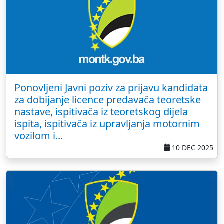
Ponovljeni Javni poziv za prijavu kandidata
za dobijanje licence predavača teoretske
nastave, ispitivača iz teoretskog dijela
ispita, ispitivača iz upravljanja motornim
vozilom i...
10 DEC 2025