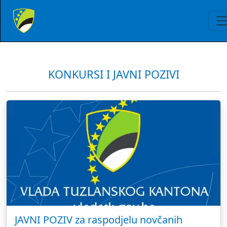
KONKURSI I JAVNI POZIVI
JAVNI POZIV za raspodjelu novčanih