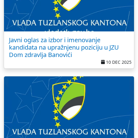
Javni oglas za izbor i imenovanje
kandidata na upražnjenu poziciju u JZU
Dom zdravlja Banovići
10 DEC 2025