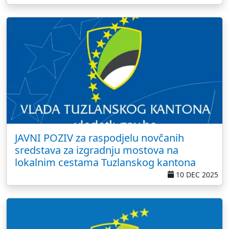
JAVNI POZIV za raspodjelu novčanih
sredstava za izgradnju mostova na
lokalnim cestama Tuzlanskog kantona
10 DEC 2025