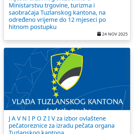
Ministarstvu trgovine, turizma i
saobraćaja Tuzlanskog kantona, na
određeno vrijeme do 12 mjeseci po
hitnom postupku
24 NOV 2025
J A V N I P O Z I V za izbor ovlaštene
pečatoreznice za izradu pečata organa
Tuzlanskog kantona