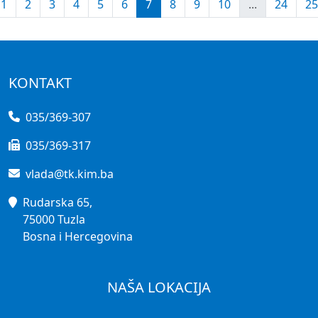
1
2
3
4
5
6
7
8
9
10
...
24
25
KONTAKT
035/369-307
035/369-317
vlada@tk.kim.ba
Rudarska 65,
75000 Tuzla
Bosna i Hercegovina
NAŠA LOKACIJA