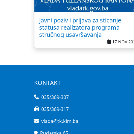
Javni poziv i prijava za sticanje
statusa realizatora programa
stručnog usavršavanja
17 NOV 20
KONTAKT
035/369-307
035/369-317
vlada@tk.kim.ba
Rudarska 65,