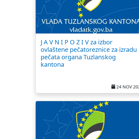
J A V N I P O Z I V za izbor
ovlaštene pečatoreznice za izradu
pečata organa Tuzlanskog
kantona
24 NOV 20