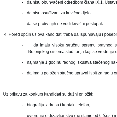
-
da nisu obuhvaćeni odredbom člana IX.1. Ustav
-
da nisu osuđivani za krivično djelo
-
da se protiv njih ne vodi krivični postupak
4. Pored općih uslova kandidati treba da ispunjavaju i poseb
-
da imaju visoku stručnu spremu pravnog sm
Bolonjskog sistema studiranja koji se vrednuj
-
najmanje 1 godinu radnog iskustva stečenog nak
-
da imaju položen stručno upravni ispit za rad u o
Uz prijavu za konkurs kandidati su dužni priložiti:
-
biografiju, adresu i kontakt telefon,
-
uvjerenje o državljanstvu (ne starije od 6 (šest) 