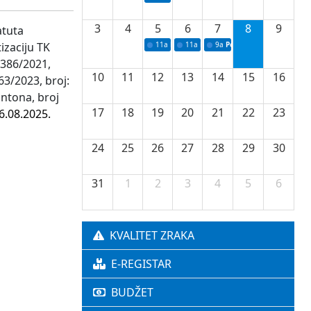
3
4
5
6
7
8
9
atuta
izaciju TK
11a
Potpisivanje ugovora o stipendijama za 
11a
Podrška razvoju vodne infrastr
9a
Početak izgradnje nove f
-386/2021,
10
11
12
13
14
15
16
63/2023, broj:
antona, broj
17
18
19
20
21
22
23
6.08.2025.
24
25
26
27
28
29
30
31
1
2
3
4
5
6
KVALITET ZRAKA
E-REGISTAR
BUDŽET