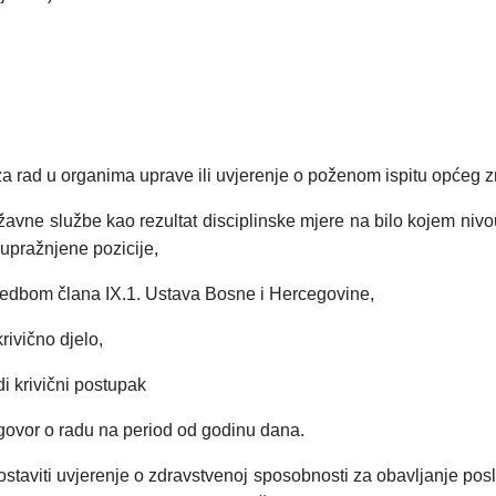
a rad u organima uprave ili uvjerenje o poženom ispitu općeg z
žavne službe kao rezultat disciplinske mjere na bilo kojem nivo
 upražnjene pozicije,
redbom člana IX.1. Ustava Bosne i Hercegovine,
rivično djelo,
di krivični postupak
govor o radu na period od godinu dana.
taviti uvjerenje o zdravstvenoj sposobnosti za obavljanje posla