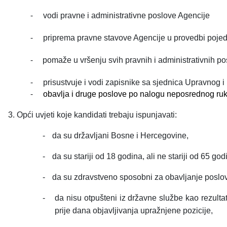
-
vodi pravne i administrativne poslove Agencije
-
priprema pravne stavove Agencije u provedbi pojed
-
pomaže u vršenju svih pravnih i administrativnih 
-
prisustvuje i vodi zapisnike sa sjednica Upravnog 
-
obavlja i druge poslove po nalogu neposrednog ru
3. Opći uvjeti koje kandidati trebaju ispunjavati:
-
da su državljani Bosne i Hercegovine,
-
da su stariji od 18 godina, ali ne stariji od 65 god
-
da su zdravstveno sposobni za obavljanje poslov
-
da nisu otpušteni iz državne službe kao rezulta
prije dana objavljivanja upražnjene pozicije,