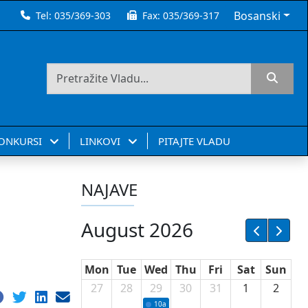
Bosanski
Tel:
035/369-303
Fax:
035/369-317
KONKURSI
LINKOVI
PITAJTE VLADU
NAJAVE
August 2026
Mon
Tue
Wed
Thu
Fri
Sat
Sun
27
28
29
30
31
1
2
10a
Potpisivanje ugovora sa neprofitnim or