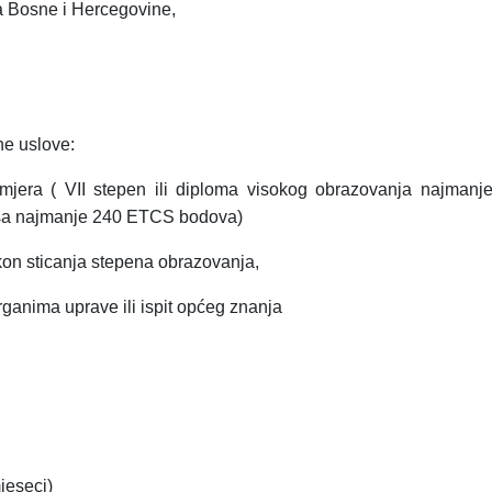
a Bosne i Hercegovine,
ne uslove:
jera ( VII stepen ili diploma visokog obrazovanja najmanje
e sa najmanje 240 ETCS bodova)
on sticanja stepena obrazovanja,
rganima uprave ili ispit općeg znanja
mjeseci)