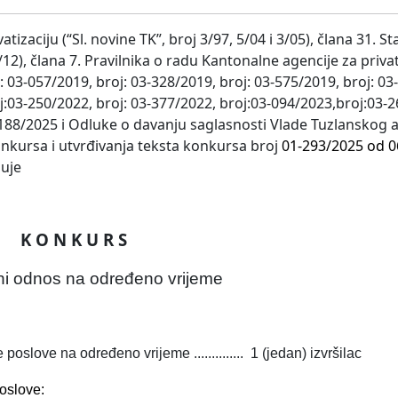
zaciju (“Sl. novine TK”, broj 3/97, 5/04 i 3/05), člana 31. St
/12), člana 7. Pravilnika o radu Kantonalne agencije za privat
: 03-057/2019, broj: 03-328/2019, broj: 03-575/2019, broj: 03
j:03-250/2022, broj: 03-377/2022, broj:03-094/2023,broj:03-2
-188/2025 i Odluke o davanju saglasnosti Vlade Tuzlanskog 
onkursa i utvrđivanja teksta konkursa broj
01-293/2025 od 0
suje
K O N K U R S
dni odnos na određeno vrijeme
oslove na određeno vrijeme ..............
1 (jedan) izvršilac
oslove: