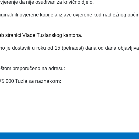
uvjerenje da nije osuđivan za krivično djelo.
riginali ili ovjerene kopije a izjave ovjerene kod nadležnog opći
web stranici Vlade Tuzlanskog kantona.
o je dostaviti u roku od 15 (petnaest) dana od dana objavljiv
oštom preporučeno na adresu:
2, 75 000 Tuzla sa naznakom: