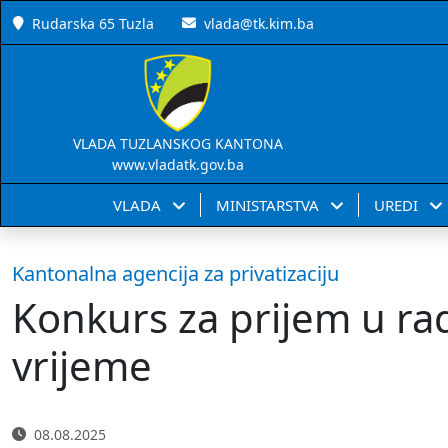
Rudarska 65 Tuzla
vlada@tk.kim.ba
VLADA TUZLANSKOG KANTONA
www.vladatk.gov.ba
VLADA
MINISTARSTVA
UREDI
Kantonalna agencija za privatizaciju
Konkurs za prijem u r
vrijeme
08.08.2025