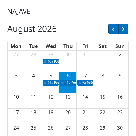
NAJAVE
August 2026
Mon
Tue
Wed
Thu
Fri
Sat
Sun
27
28
29
30
31
1
2
10a
Potpisivanje ugovora sa neprofitnim organizacijama
3
4
5
6
7
8
9
11a
Potpisivanje ugovora o stipendijama za srednjoškolce
11a
Podrška razvoju vodne infrastrukture u Tu
9a
Početak izgradnje nove fiskultur
10
11
12
13
14
15
16
17
18
19
20
21
22
23
24
25
26
27
28
29
30