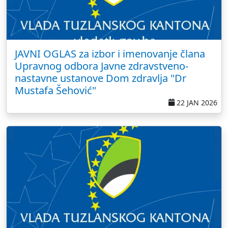
JAVNI OGLAS za izbor i imenovanje člana
Upravnog odbora Javne zdravstveno-
nastavne ustanove Dom zdravlja "Dr
Mustafa Šehović"
22 JAN 2026