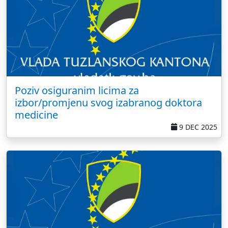
Poziv osiguranim licima za
izbor/promjenu svog izabranog doktora
medicine
9 DEC 2025