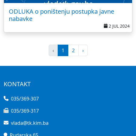
ODLUKA o poništenju postupka javne
nabavke
2 JUL 2024
‹
1
2
›
KONTAKT
035/369-307
035/369-317
vlada@tk.kim.ba
Rudarska 65,