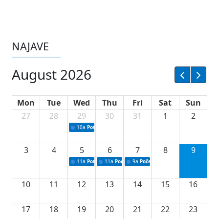
NAJAVE
August 2026
Mon
Tue
Wed
Thu
Fri
Sat
Sun
27
28
29
30
31
1
2
10a
Potpisivanje ugovora sa neprofitnim organizacijama
3
4
5
6
7
8
9
11a
Potpisivanje ugovora o stipendijama za srednjoškolce
11a
Podrška razvoju vodne infrastrukture u Tu
9a
Početak izgradnje nove fiskultur
10
11
12
13
14
15
16
17
18
19
20
21
22
23