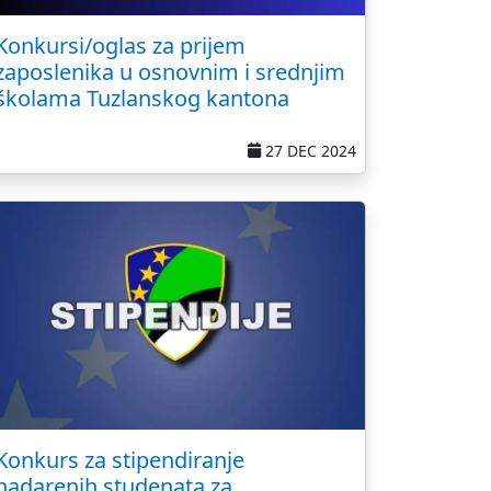
Konkursi/oglas za prijem
zaposlenika u osnovnim i srednjim
školama Tuzlanskog kantona
27 DEC 2024
Konkurs za stipendiranje
nadarenih studenata za