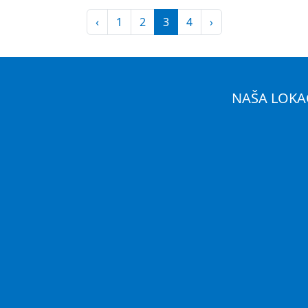
‹
1
2
3
4
›
NAŠA LOKA