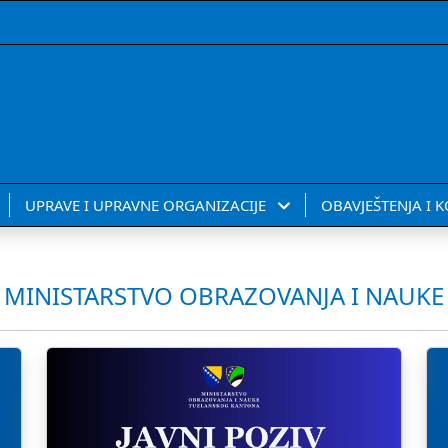
UPRAVE I UPRAVNE ORGANIZACIJE
OBAVJEŠTENJA I 
MINISTARSTVO OBRAZOVANJA I NAUKE