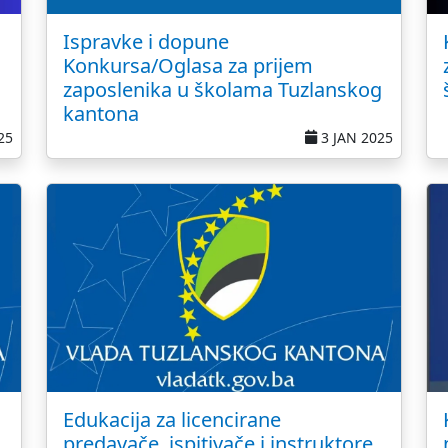
Ispravke i dopune
Konkursa/Oglasa za prijem
zaposlenika u školama Tuzlanskog
kantona
25
3 JAN 2025
Edukacija za licencirane
predavače, ispitivače i instruktore