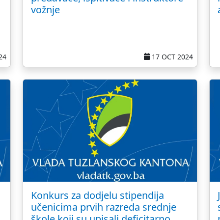
vožnje
24
17 OCT 2024
Konkurs za dodjelu stipendija
učenicima prvih razreda srednje
škole koji su upisali deficitarno