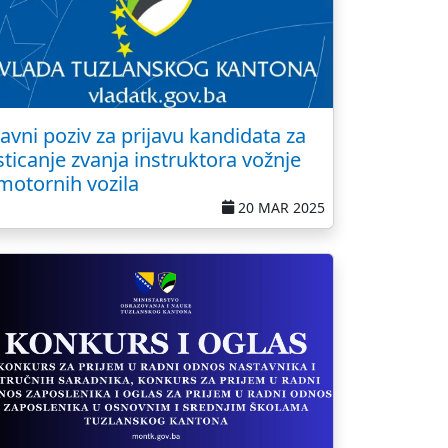
Javni poziv za prijavu kandidata za
sticanje zvanja instruktora vožnje
motornih vozila
20 MAR 2025