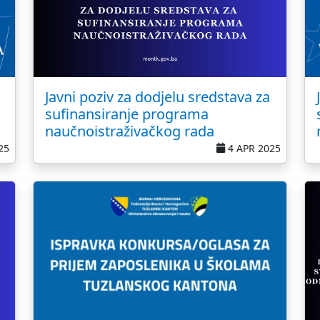
Javni poziv za dodjelu sredstava za
sufinansiranje programa
naučnoistraživačkog rada
25
4 APR 2025