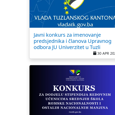
Javni konkurs za imenovanje
predsjednika i članova Upravnog
odbora JU Univerzitet u Tuzli
30 APR 20