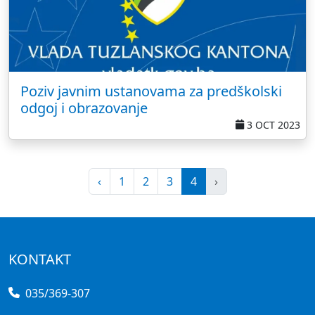
Poziv javnim ustanovama za predškolski
odgoj i obrazovanje
3 OCT 2023
‹
1
2
3
4
›
KONTAKT
035/369-307