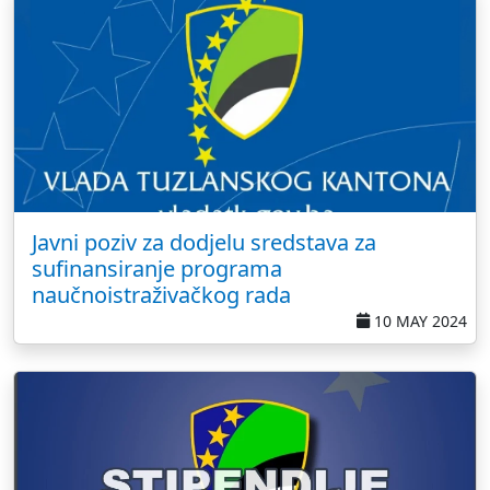
Javni poziv za dodjelu sredstava za
sufinansiranje programa
naučnoistraživačkog rada
10 MAY 2024