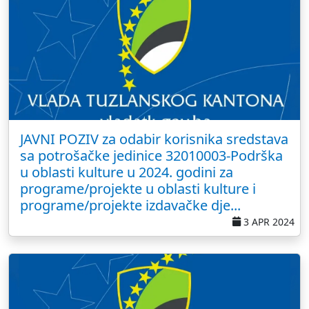
JAVNI POZIV za odabir korisnika sredstava
sa potrošačke jedinice 32010003-Podrška
u oblasti kulture u 2024. godini za
programe/projekte u oblasti kulture i
programe/projekte izdavačke dje...
3 APR 2024