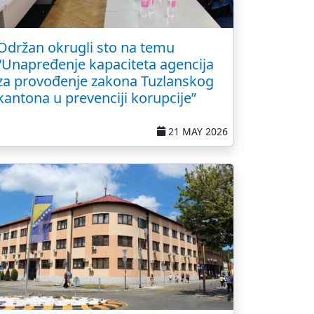
Održan okrugli sto na temu
“Unapređenje kapaciteta agencija
za provođenje zakona Tuzlanskog
kantona u prevenciji korupcije”
21 MAY 2026