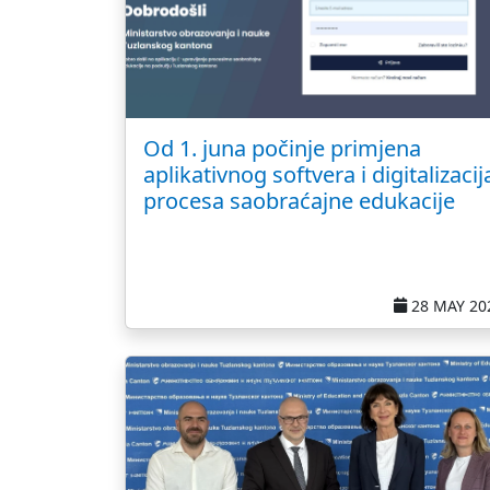
Od 1. juna počinje primjena
aplikativnog softvera i digitalizacij
procesa saobraćajne edukacije
28 MAY 20