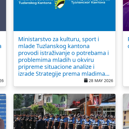
Ministarstvo za kulturu, sport i
a
mlade Tuzlanskog kantona
provodi istraživanje o potrebama i
problemima mladih u okviru
pripreme situacione analize i
izrade Strategije prema mladima...
26
28 MAY 2026