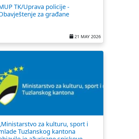
MUP TK/Uprava policije -
Obavještenje za građane
21 MAY 2026
„Ministarstvo za kulturu, sport i
mlade Tuzlanskog kantona
objavilo je ažurirane spiskove