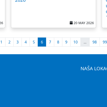
26
20 MAY 2026
1
2
3
4
5
6
7
8
9
10
...
98
99
NAŠA LOKA