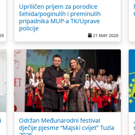
Upriličen prijem za porodice
šehida/poginulih i preminulih
pripadnika MUP-a TK/Uprave
policije
26
21 MAY 2026
i
Održan Međunarodni festival
dječije pjesme “Majski cvijet” Tuzla
2026