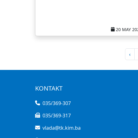
20 MAY 20
‹
KONTAKT
035/369-307
035/369-317
vlada@tk.kim.ba