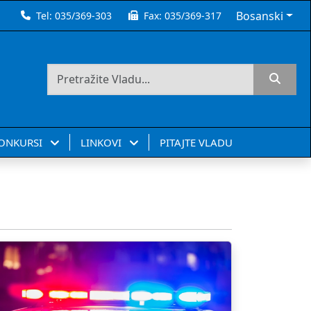
Bosanski
Tel:
035/369-303
Fax:
035/369-317
KONKURSI
LINKOVI
PITAJTE VLADU