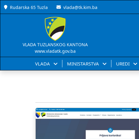
Rudarska 65 Tuzla
vlada@tk.kim.ba
VLADA TUZLANSKOG KANTONA
www.vladatk.gov.ba
VLADA
MINISTARSTVA
UREDI