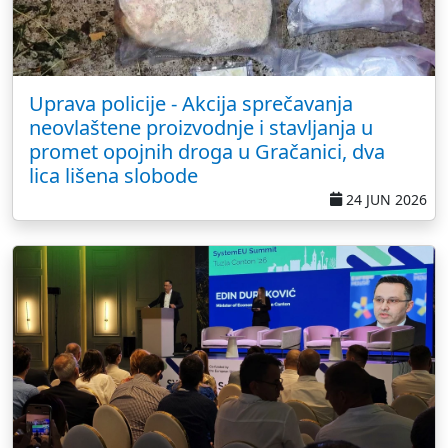
Uprava policije - Akcija sprečavanja
neovlaštene proizvodnje i stavljanja u
promet opojnih droga u Gračanici, dva
lica lišena slobode
24 JUN 2026