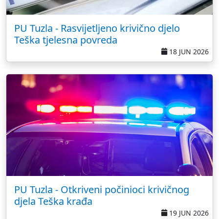
PU Tuzla - Rasvijetljeno krivično djelo
Teška tjelesna povreda
18 JUN 2026
PU Tuzla - Otkriveni počinioci krivičnog
djela Teška krađa
19 JUN 2026