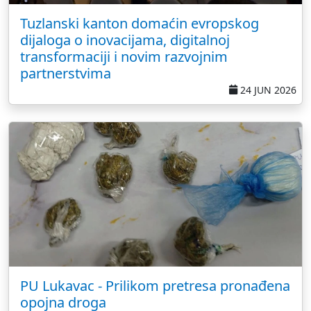
Tuzlanski kanton domaćin evropskog
dijaloga o inovacijama, digitalnoj
transformaciji i novim razvojnim
partnerstvima
24 JUN 2026
PU Lukavac - Prilikom pretresa pronađena
opojna droga