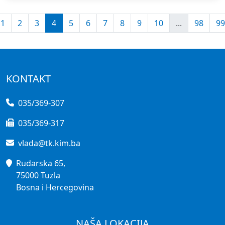
1
2
3
4
5
6
7
8
9
10
...
98
99
KONTAKT
035/369-307
035/369-317
vlada@tk.kim.ba
Rudarska 65,
75000 Tuzla
Bosna i Hercegovina
NAŠA LOKACIJA