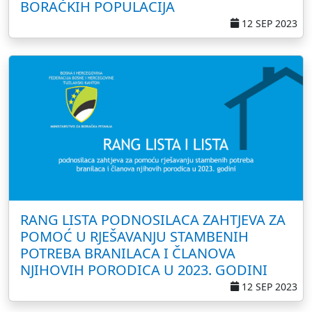
BORAČKIH POPULACIJA
12 SEP 2023
RANG LISTA PODNOSILACA ZAHTJEVA ZA
POMOĆ U RJEŠAVANJU STAMBENIH
POTREBA BRANILACA I ČLANOVA
NJIHOVIH PORODICA U 2023. GODINI
12 SEP 2023