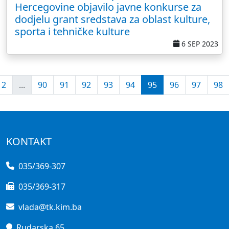
Hercegovine objavilo javne konkurse za
dodjelu grant sredstava za oblast kulture,
sporta i tehničke kulture
6 SEP 2023
2
...
90
91
92
93
94
95
96
97
98
KONTAKT
035/369-307
035/369-317
vlada@tk.kim.ba
Rudarska 65,