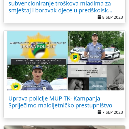
subvencioniranje troškova mladima za
smještaj i boravak djece u predškolsk...
8 SEP 2023
Uprava policije MUP TK- Kampanja
Spriječimo maloljetničko prestupništvo
7 SEP 2023