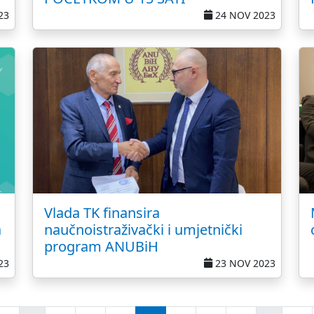
23
24 NOV 2023
Vlada TK finansira
a
naučnoistraživački i umjetnički
program ANUBiH
23
23 NOV 2023