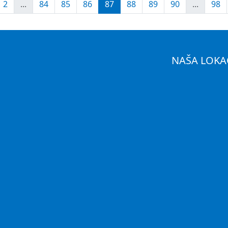
2
...
84
85
86
87
88
89
90
...
98
NAŠA LOKA