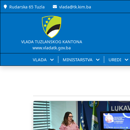
Rudarska 65 Tuzla
vlada@tk.kim.ba
VLADA TUZLANSKOG KANTONA
www.vladatk.gov.ba
VLADA
MINISTARSTVA
UREDI