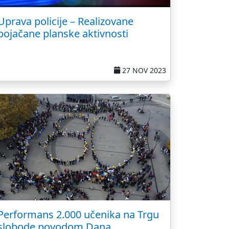
Uprava policije – Realizovane
pojačane planske aktivnosti
27 NOV 2023
Performans 2.000 učenika na Trgu
slobode povodom Dana