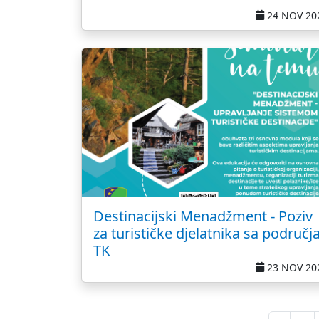
24 NOV 20
Destinacijski Menadžment - Poziv
za turističke djelatnika sa područj
TK
23 NOV 20