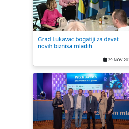
Grad Lukavac bogatiji za devet
novih biznisa mladih
29 NOV 20