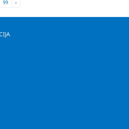
99
›
CIJA