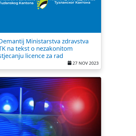
Demantij Ministarstva zdravstva
TK na tekst o nezakonitom
stjecanju licence za rad
27 NOV 2023