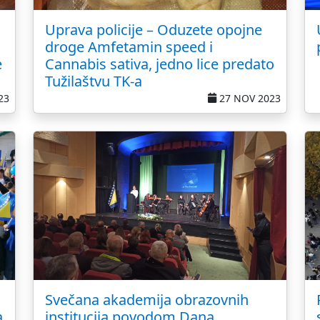
Uprava policije – Oduzete opojne
droge Amfetamin speed i
e
Cannabis sativa, jedno lice predato
Tužilaštvu TK-a
23
27 NOV 2023
Svečana akademija obrazovnih
a
institucija povodom Dana