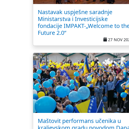
Nastavak uspješne saradnje
Ministarstva i Investicijske
fondacije IMPAKT-„Welcome to th
Future 2.0“
27 NOV 20
Maštovit performans učenika u
kraljevskom gradu povodom Dan