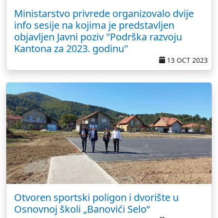
Ministarstvo privrede organizovalo dvije
info sesije na kojima je predstavljen
objavljen Javni poziv "Podrška razvoju
Kantona za 2023. godinu"
13 OCT 2023
Otvoren sportski poligon i dvorište u
Osnovnoj školi „Banovići Selo“