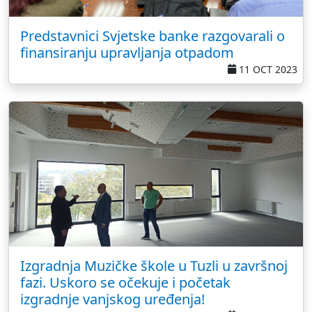
Predstavnici Svjetske banke razgovarali o
finansiranju upravljanja otpadom
11 OCT 2023
Izgradnja Muzičke škole u Tuzli u završnoj
fazi. Uskoro se očekuje i početak
izgradnje vanjskog uređenja!