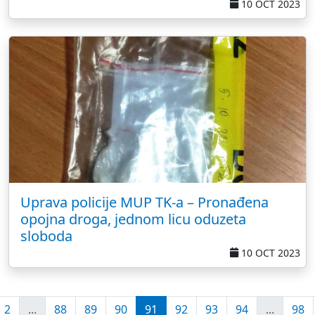
10 OCT 2023
Uprava policije MUP TK-a – Pronađena
opojna droga, jednom licu oduzeta
sloboda
10 OCT 2023
2
...
88
89
90
91
92
93
94
...
98