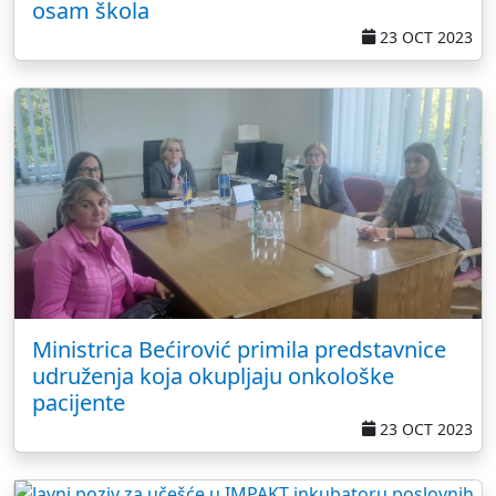
osam škola
23 OCT 2023
Ministrica Bećirović primila predstavnice
udruženja koja okupljaju onkološke
pacijente
23 OCT 2023