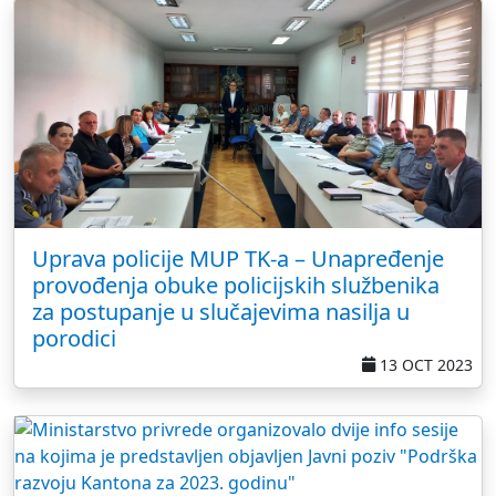
Uprava policije MUP TK-a – Unapređenje
provođenja obuke policijskih službenika
za postupanje u slučajevima nasilja u
porodici
13 OCT 2023