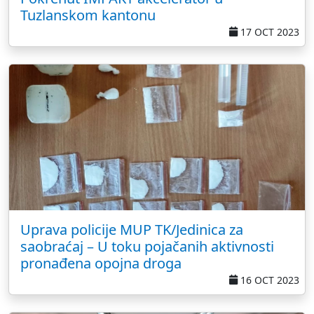
Tuzlanskom kantonu
17 OCT 2023
Uprava policije MUP TK/Jedinica za
saobraćaj – U toku pojačanih aktivnosti
pronađena opojna droga
16 OCT 2023