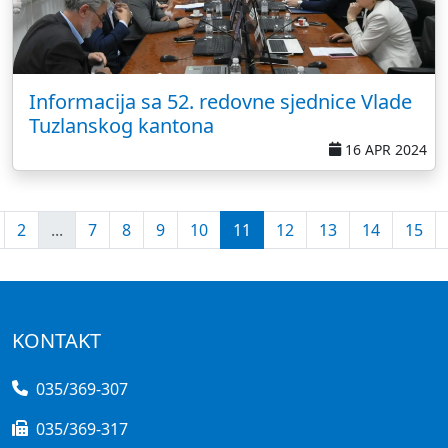
Informacija sa 52. redovne sjednice Vlade
Tuzlanskog kantona
16 APR 2024
2
...
7
8
9
10
11
12
13
14
15
KONTAKT
035/369-307
035/369-317