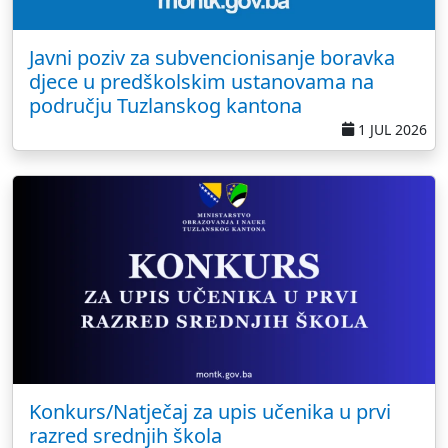
Javni poziv za subvencionisanje boravka
djece u predškolskim ustanovama na
području Tuzlanskog kantona
1 JUL 2026
Konkurs/Natječaj za upis učenika u prvi
razred srednjih škola