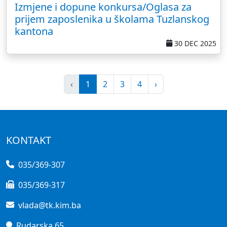
Izmjene i dopune konkursa/Oglasa za
prijem zaposlenika u školama Tuzlanskog
kantona
30 DEC 2025
‹
1
2
3
4
›
KONTAKT
035/369-307
035/369-317
vlada@tk.kim.ba
Rudarska 65,