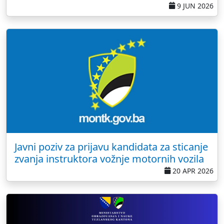
9 JUN 2026
Javni poziv za prijavu kandidata za sticanje
zvanja instruktora vožnje motornih vozila
20 APR 2026