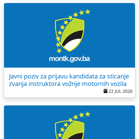
Javni poziv za prijavu kandidata za sticanje
zvanja instruktora vožnje motornih vozila
22 JUL 2026