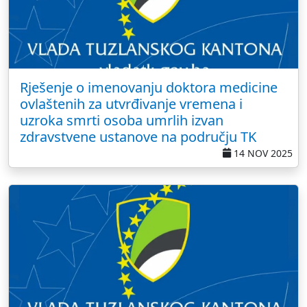
Rješenje o imenovanju doktora medicine
ovlaštenih za utvrđivanje vremena i
uzroka smrti osoba umrlih izvan
zdravstvene ustanove na području TK
14 NOV 2025