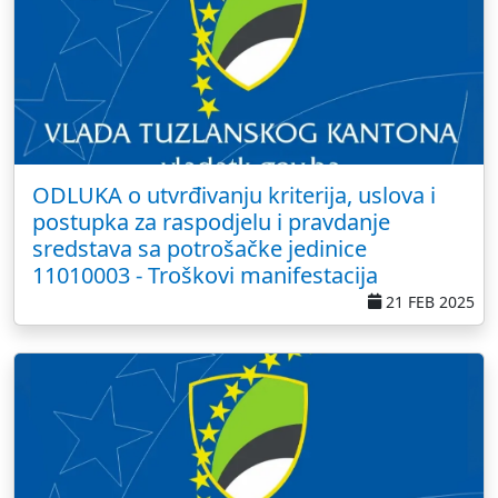
ODLUKA o utvrđivanju kriterija, uslova i
postupka za raspodjelu i pravdanje
sredstava sa potrošačke jedinice
11010003 - Troškovi manifestacija
21 FEB 2025