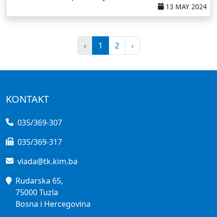
13 MAY 2024
‹
1
2
›
KONTAKT
035/369-307
035/369-317
vlada@tk.kim.ba
Rudarska 65,
75000 Tuzla
Bosna i Hercegovina