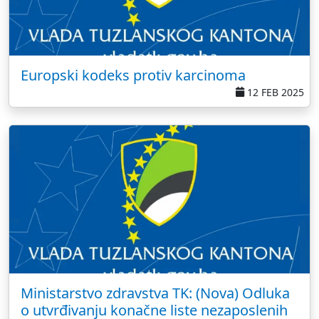
Europski kodeks protiv karcinoma
12 FEB 2025
Ministarstvo zdravstva TK: (Nova) Odluka
o utvrđivanju konačne liste nezaposlenih