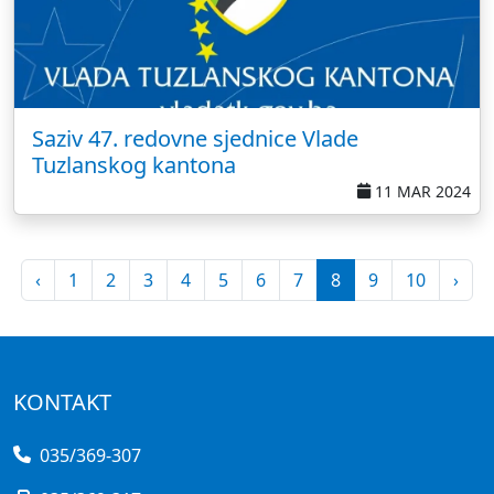
Saziv 47. redovne sjednice Vlade
Tuzlanskog kantona
11 MAR 2024
‹
1
2
3
4
5
6
7
8
9
10
›
KONTAKT
035/369-307