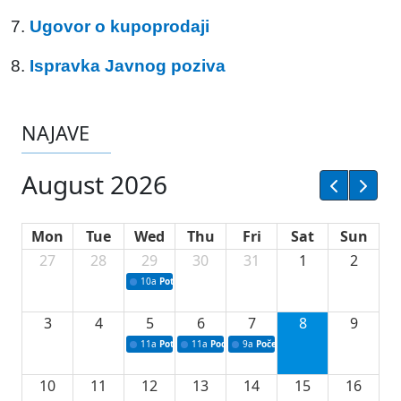
7.
Ugovor o kupoprodaji
8.
Ispravka Javnog poziva
NAJAVE
August 2026
Mon
Tue
Wed
Thu
Fri
Sat
Sun
27
28
29
30
31
1
2
10a
Potpisivanje ugovora sa neprofitnim organizacijama
3
4
5
6
7
8
9
11a
Potpisivanje ugovora o stipendijama za srednjoškolce
11a
Podrška razvoju vodne infrastrukture u Tu
9a
Početak izgradnje nove fiskultur
10
11
12
13
14
15
16