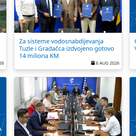
Za sisteme vodosnabdijevanja
Tuzle i Gradačca izdvojeno gotovo
14 miliona KM
26
6 AUG 2026