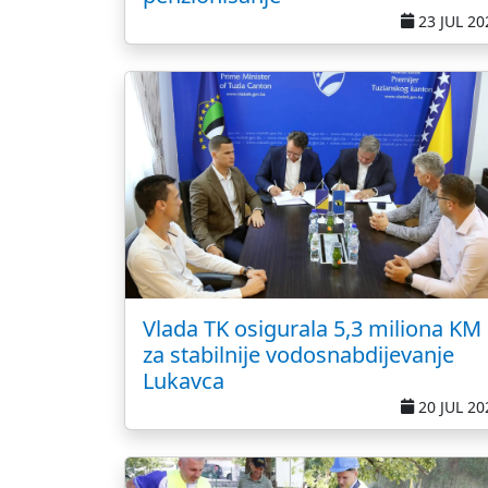
23 JUL 20
Vlada TK osigurala 5,3 miliona KM
za stabilnije vodosnabdijevanje
Lukavca
20 JUL 20