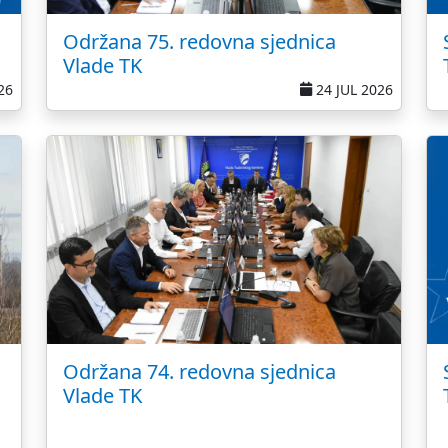
Održana 75. redovna sjednica
Vlade TK
26
24 JUL 2026
Održana 74. redovna sjednica
Vlade TK