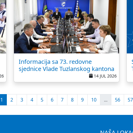
Informacija sa 73. redovne
sjednice Vlade Tuzlanskog kantona
26
14 JUL 2026
1
2
3
4
5
6
7
8
9
10
...
56
57
NAŠA LOKA