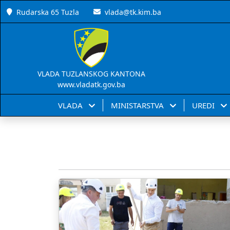
Rudarska 65 Tuzla
vlada@tk.kim.ba
VLADA TUZLANSKOG KANTONA
www.vladatk.gov.ba
VLADA
MINISTARSTVA
UREDI