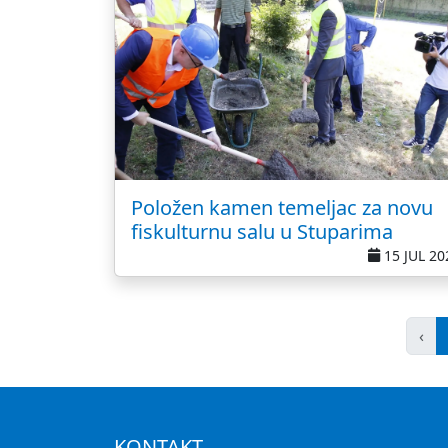
Položen kamen temeljac za novu
fiskulturnu salu u Stuparima
15 JUL 20
‹
KONTAKT