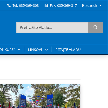
Bosanski
Tel:
035/369-303
Fax:
035/369-317
KONKURSI
LINKOVI
PITAJTE VLADU