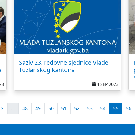
Saziv 23. redovne sjednice Vlade
a
Tuzlanskog kantona
23
4 SEP 2023
2
...
48
49
50
51
52
53
54
55
56