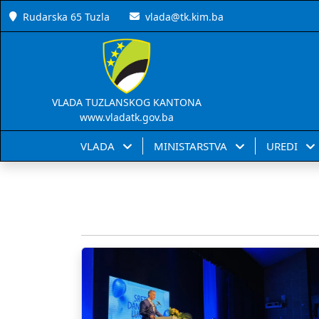
Rudarska 65 Tuzla
vlada@tk.kim.ba
VLADA TUZLANSKOG KANTONA
www.vladatk.gov.ba
VLADA
MINISTARSTVA
UREDI