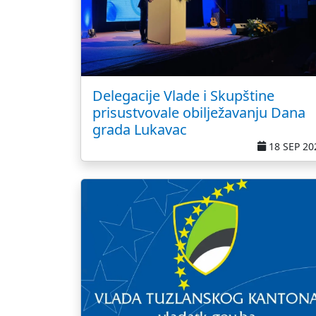
Delegacije Vlade i Skupštine
prisustvovale obilježavanju Dana
grada Lukavac
18 SEP 20