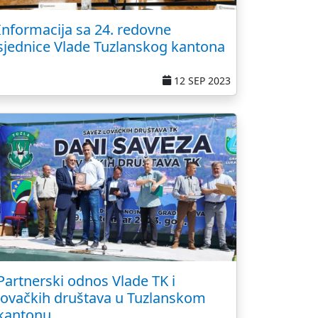
Informacija sa 24. redovne
sjednice Vlade Tuzlanskog kantona
12 SEP 2023
Partnerski odnos Vlade TK i
lovačkih društava u Tuzlanskom
kantonu