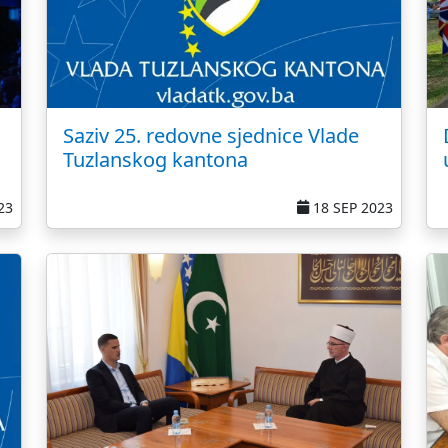
Saziv 25. redovne sjednice Vlade
Tuzlanskog kantona
23
18 SEP 2023