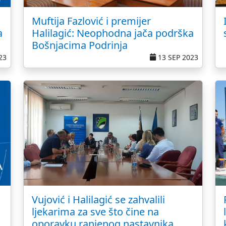
Muftija Fazlović i premijer
a
Halilagić: Neophodna jača podrška
Bošnjacima Podrinja
23
13 SEP 2023
Vujović i Halilagić se zahvalili
ljekarima za sve što čine na
oporavku ranjenog nastavnika