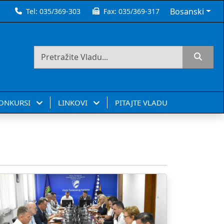
Bosanski
Tel:
035/369-303
Fax:
035/369-317
KONKURSI
LINKOVI
PITAJTE VLADU