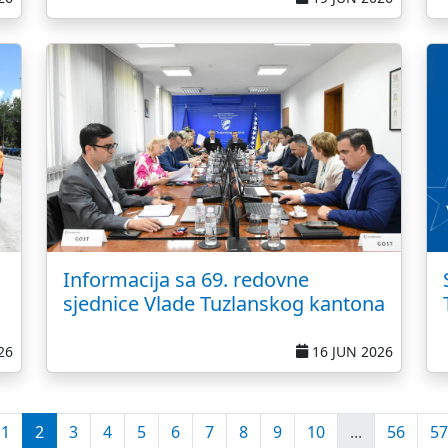
Informacija sa 69. redovne
sjednice Vlade Tuzlanskog kantona
26
16 JUN 2026
1
2
3
4
5
6
7
8
9
10
...
56
57