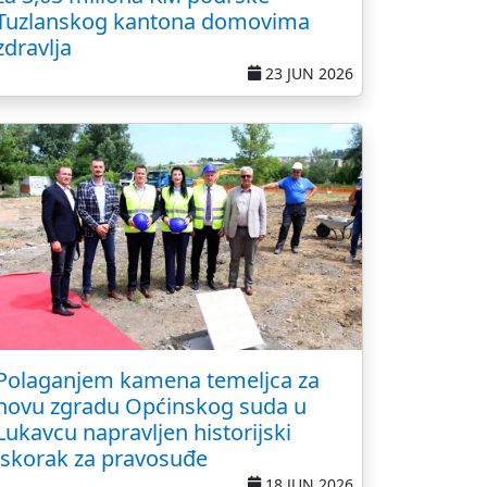
Tuzlanskog kantona domovima
zdravlja
23 JUN 2026
Polaganjem kamena temeljca za
novu zgradu Općinskog suda u
Lukavcu napravljen historijski
iskorak za pravosuđe
18 JUN 2026