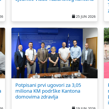
26
25 JUN 2026
Potpisani prvi ugovori za 3,05
a
miliona KM podrške Kantona
domovima zdravlja
26
19 JUN 2026