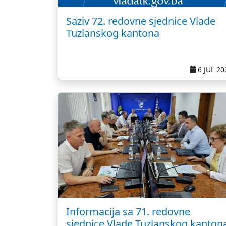
Saziv 72. redovne sjednice Vlade
Tuzlanskog kantona
6 JUL 20
Informacija sa 71. redovne
sjednice Vlade Tuzlanskog kanton