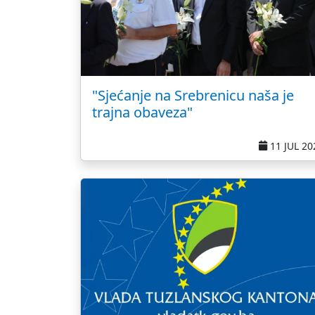
"Sjećanje na Srebrenicu naša je
trajna obaveza"
11 JUL 20