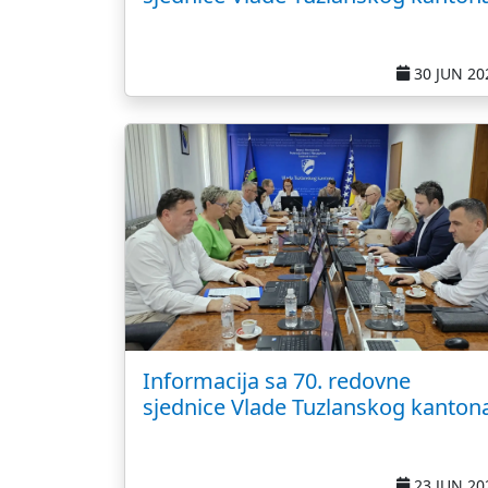
30 JUN 20
Informacija sa 70. redovne
sjednice Vlade Tuzlanskog kanton
23 JUN 20