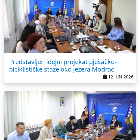
Predstavljen idejni projekat pješačko-
biciklističke staze oko jezera Modrac
12 JUN 2026