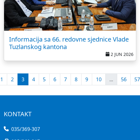
Informacija sa 66. redovne sjednice Vlade
Tuzlanskog kantona
2 JUN 2026
1
2
3
4
5
6
7
8
9
10
...
56
57
KONTAKT
035/369-307