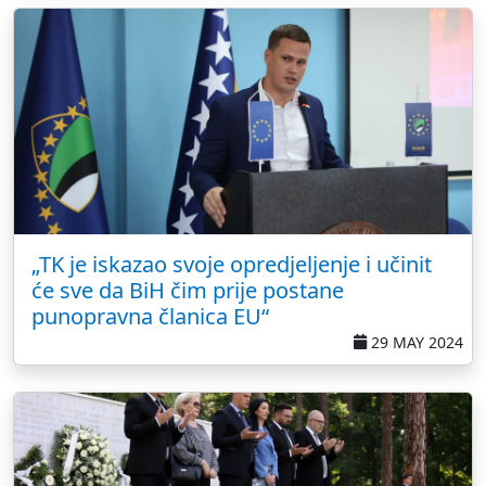
„TK je iskazao svoje opredjeljenje i učinit
će sve da BiH čim prije postane
punopravna članica EU“
29 MAY 2024