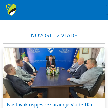
NOVOSTI IZ VLADE
Nastavak uspješne saradnje Vlade TK i