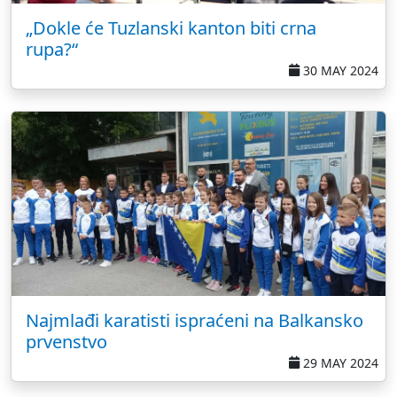
„Dokle će Tuzlanski kanton biti crna
rupa?“
30 MAY 2024
Najmlađi karatisti ispraćeni na Balkansko
prvenstvo
29 MAY 2024