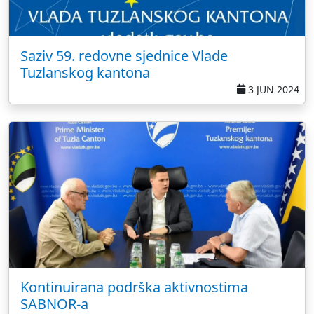
Saziv 59. redovne sjednice Vlade
Tuzlanskog kantona
3 JUN 2024
Kontinuirana podrška aktivnostima
SABNOR-a