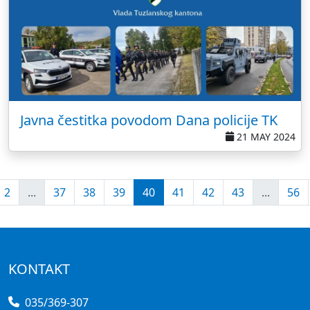
Javna čestitka povodom Dana policije TK
21 MAY 2024
2
...
37
38
39
40
41
42
43
...
56
KONTAKT
035/369-307