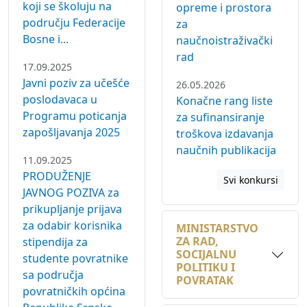
Bosne i...
naučnoistraživački
rad
17.09.2025
Javni poziv za učešće
26.05.2026
poslodavaca u
Konačne rang liste
Programu poticanja
za sufinansiranje
zapošljavanja 2025
troškova izdavanja
naučnih publikacija
11.09.2025
PRODUŽENJE
Svi konkursi
JAVNOG POZIVA za
prikupljanje prijava
za odabir korisnika
MINISTARSTVO
ZA RAD,
stipendija za
SOCIJALNU
studente povratnike
POLITIKU I
sa područja
POVRATAK
povratničkih općina
Republike Srpske
MINISTARSTVO
koji studiraju na
POLJOPRIVREDE,