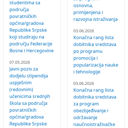
primijenjena i
povratničkih
razvojna istraživanja
općina/gradova
Republike Srpske
03.06.2026
koji studiraju na
Konačna rang lista
području Federacije
dobitnika sredstava
Bosne i Hercegovine
po programu
promocija i
07.05.2026
popularizacija nauke
Javni poziv za
i tehnologije
dodjelu stipendija
uspješnim
03.06.2026
(redovnim)
Konačna rang lista
učenicima srednjih
dobitnika sredstava
škola sa područja
za program
povratničkih
obezbjeđivanje i
općina/gradova
održavanje
Republike Srpske
naučnoistraživačke
koji se školuju na
opreme i prostora
području Federacije
za