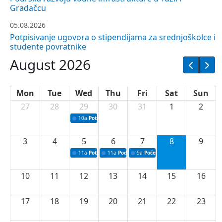
05.08.2026
Potpisivanje ugovora o stipendijama za srednjoškolce i
studente povratnike
August 2026
Mon
Tue
Wed
Thu
Fri
Sat
Sun
27
28
29
30
31
1
2
10a
Potpisivanje ugovora sa neprofitnim organizacijama
3
4
5
6
7
8
9
11a
Potpisivanje ugovora o stipendijama za srednjoškolce
11a
Podrška razvoju vodne infrastrukture u T
9a
Početak izgradnje nove fiskultu
10
11
12
13
14
15
16
17
18
19
20
21
22
23
24
25
26
27
28
29
30