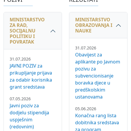
MINISTARSTVO
MINISTARSTVO
ZA RAD,
OBRAZOVANJA I
SOCIJALNU
NAUKE
POLITIKU I
POVRATAK
31.07.2026
Obavijest za
31.07.2026
aplikante po Javnom
JAVNI POZIV za
pozivu za
prikupljanje prijava
subvencionisanje
za odabir korisnika
boravka djece u
grant sredstava
predškolskim
ustanovama
07.05.2026
Javni poziv za
05.06.2026
dodjelu stipendija
Konačna rang lista
uspješnim
dobitnika sredstava
(redovnim)
za program
studentima sa
osnovna,
područja