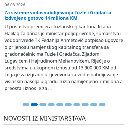
04.08.2026
Održana 48. vanredna sjednica Vlade TK
Na današnjoj vanrednoj sjednici Vlada Tuzlanskog
kantona donijela je Odluku o odobravanju 10.000 KM
sa potrošačke jedinice “Organizacije i udruženje
Tuzlanskog kantona” za 2026. godinu Radničkom
sportskom društvu „Sloboda“ za namjene tekućeg
poslovanja Kuće sporta. Vlada je donijela i odluku
kojom odobrava sredstva sa budžetske pozicije
Troškovi manifestacija u iznosu od 5.000 KM Turističkoj
zajednici Grada Lukavac na ime...
NOVOSTI IZ MINISTARSTAVA