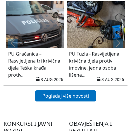
čanica –
PU Tuzla - Rasvijetljena
Obavijest 
tljena tri krivična
krivična djela protiv
kontrola k
Teška krađa,
imovine, jedna osoba
bicikala i 
..
lišena...
romobila u.
3 AUG 2026
3 AUG 2026
Pogledaj više novosti
KONKURSI I JAVNI
OBAVJEŠTENJA I
POZIVI
REZULTATI