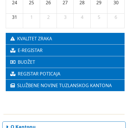
31
1
2
3
4
5
6
KVALITET ZRAKA
E-REGISTAR
BUDŽET
REGISTAR POTICAJA
SLUŽBENE NOVINE TUZLANSKOG KANTONA
O Kantonu