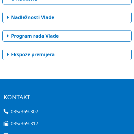
Nadležnosti Vlade
Program rada Vlade
Ekspoze premijera
KONTAKT
035/369-307
035/369-317
vlada@tk.kim.ba